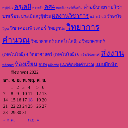
ครูเคมี
คศ4
คำอธิบายรายวิชา
ครูผู้ช่วย
ความรัก
คอมพิวเตอร์เพิ่มเติม
ผลงานวิชาการ
บทเรียน
ประเมินครูผู้ช่วย
รักษาใจ
ม.1
ม.2
ม.3
วิทยาการ
วิชาคอมพิวเตอร์
วpa
วิทยฐานะ
คำนวณ
วิทยาศาสตร์ (เทคโนโลยี) 2
วิทยาศาสตร์
ส่งงาน
(เทคโนโลยี) 4
วิทยาศาสตร์ (เทคโนโลยี) 6
สร้างโปสเตอร์
ห้องเรียน
แบบฝึกหัด
อปท
แนวคิดเชิงคำนวณ
หลักสูตร
แก้อกหัก
สิงหาคม 2022
อา.
จ.
อ.
พ.
พฤ.
ศ.
ส.
1
2
3
4
5
6
7
8
9
10
11
12
13
14
15
16
17
18
19
20
21
22
23
24
25
26
27
28
29
30
31
« ก.ค.
ก.ย. »