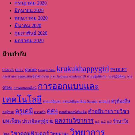
กรกฎาคม 2020
มิถุนายน 2020
พฤษภาคม 2020
มีนาคม 2020
กุมภาพันธ์ 2020
มกราคม 2020
ป้ายกำกับ
krukukhappygirl
game
PADLET
CANVA
DLTV
Google Sites
กระบวนการออกแบบเชิงวิศวกรรม
การ Activate windows 10
การปฏิบัติงาน
การปฏิบัติตน
การ
การออกแบบและ
รู้ดิจิทัล
การสอนออนไลน์
เทคโนโลยี
ครูท้องถิ่น
การแก้ปัญหา
การแก้ปัญหาด้วย Scratch
ข่าวน่ารู้
ครูเคมี
คศ4
คำอธิบายรายวิชา
ครูผู้ช่วย
ความรัก
คอมพิวเตอร์เพิ่มเติม
ผลงานวิชาการ
บทเรียน
ประเมินครูผู้ช่วย
รักษาใจ
ม.1
ม.2
ม.3
วิทยาการ
วิชาคอมพิวเตอร์
วpa
วิทยฐานะ