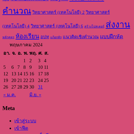
คำนวณ
วิทยาศาสตร์ (เทคโนโลยี) 2
วิทยาศาสตร์
ส่งงาน
(เทคโนโลยี) 4
วิทยาศาสตร์ (เทคโนโลยี) 6
สร้างโปสเตอร์
ห้องเรียน
แบบฝึกหัด
อปท
แนวคิดเชิงคำนวณ
หลักสูตร
แก้อกหัก
พฤษภาคม 2024
อา.
จ.
อ.
พ.
พฤ.
ศ.
ส.
1
2
3
4
5
6
7
8
9
10
11
12
13
14
15
16
17
18
19
20
21
22
23
24
25
26
27
28
29
30
31
« ม.ค.
มิ.ย. »
Meta
เข้าสู่ระบบ
เข้าฟีด