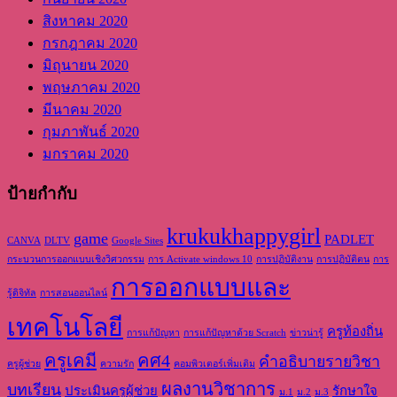
สิงหาคม 2020
กรกฎาคม 2020
มิถุนายน 2020
พฤษภาคม 2020
มีนาคม 2020
กุมภาพันธ์ 2020
มกราคม 2020
ป้ายกำกับ
krukukhappygirl
game
PADLET
CANVA
DLTV
Google Sites
กระบวนการออกแบบเชิงวิศวกรรม
การ Activate windows 10
การปฏิบัติงาน
การปฏิบัติตน
การ
การออกแบบและ
รู้ดิจิทัล
การสอนออนไลน์
เทคโนโลยี
ครูท้องถิ่น
การแก้ปัญหา
การแก้ปัญหาด้วย Scratch
ข่าวน่ารู้
ครูเคมี
คศ4
คำอธิบายรายวิชา
ครูผู้ช่วย
ความรัก
คอมพิวเตอร์เพิ่มเติม
ผลงานวิชาการ
บทเรียน
ประเมินครูผู้ช่วย
รักษาใจ
ม.1
ม.2
ม.3