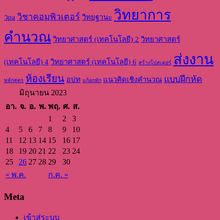
วิทยาการ
วิชาคอมพิวเตอร์
วpa
วิทยฐานะ
คำนวณ
วิทยาศาสตร์ (เทคโนโลยี) 2
วิทยาศาสตร์
ส่งงาน
(เทคโนโลยี) 4
วิทยาศาสตร์ (เทคโนโลยี) 6
สร้างโปสเตอร์
ห้องเรียน
แบบฝึกหัด
อปท
แนวคิดเชิงคำนวณ
หลักสูตร
แก้อกหัก
มิถุนายน 2023
อา.
จ.
อ.
พ.
พฤ.
ศ.
ส.
1
2
3
4
5
6
7
8
9
10
11
12
13
14
15
16
17
18
19
20
21
22
23
24
25
26
27
28
29
30
« พ.ค.
ก.ค. »
Meta
เข้าสู่ระบบ