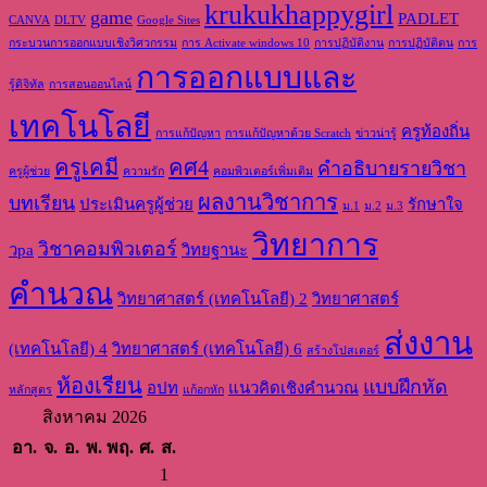
krukukhappygirl
game
PADLET
CANVA
DLTV
Google Sites
กระบวนการออกแบบเชิงวิศวกรรม
การ Activate windows 10
การปฏิบัติงาน
การปฏิบัติตน
การ
การออกแบบและ
รู้ดิจิทัล
การสอนออนไลน์
เทคโนโลยี
ครูท้องถิ่น
การแก้ปัญหา
การแก้ปัญหาด้วย Scratch
ข่าวน่ารู้
ครูเคมี
คศ4
คำอธิบายรายวิชา
ครูผู้ช่วย
ความรัก
คอมพิวเตอร์เพิ่มเติม
ผลงานวิชาการ
บทเรียน
ประเมินครูผู้ช่วย
รักษาใจ
ม.1
ม.2
ม.3
วิทยาการ
วิชาคอมพิวเตอร์
วpa
วิทยฐานะ
คำนวณ
วิทยาศาสตร์ (เทคโนโลยี) 2
วิทยาศาสตร์
ส่งงาน
(เทคโนโลยี) 4
วิทยาศาสตร์ (เทคโนโลยี) 6
สร้างโปสเตอร์
ห้องเรียน
แบบฝึกหัด
อปท
แนวคิดเชิงคำนวณ
หลักสูตร
แก้อกหัก
สิงหาคม 2026
อา.
จ.
อ.
พ.
พฤ.
ศ.
ส.
1