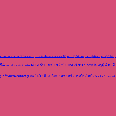
บวนการออกแบบเชิงวิศวกรรม
การ Activate windows 10
การปฏิบัติงาน
การปฏิบัติตน
การรู้ดิจิทัล
ศ4
ผ
คำอธิบายรายวิชา
บทเรียน
ประเมินครูผู้ช่วย
คอมพิวเตอร์เพิ่มเติม
) 2
วิทยาศาสตร์ (เทคโนโลยี) 4
วิทยาศาสตร์ (เทคโนโลยี) 6
สร้างโปสเตอร์