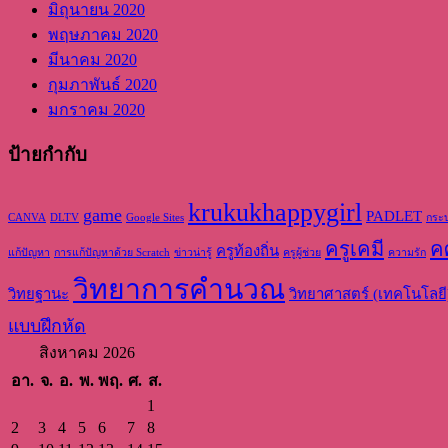
มิถุนายน 2020
พฤษภาคม 2020
มีนาคม 2020
กุมภาพันธ์ 2020
มกราคม 2020
ป้ายกำกับ
krukukhappygirl
game
PADLET
CANVA
DLTV
Google Sites
กระ
ครูเคมี
ค
ครูท้องถิ่น
แก้ปัญหา
การแก้ปัญหาด้วย Scratch
ข่าวน่ารู้
ครูผู้ช่วย
ความรัก
วิทยาการคำนวณ
วิทยฐานะ
วิทยาศาสตร์ (เทคโนโลยี
แบบฝึกหัด
สิงหาคม 2026
อา.
จ.
อ.
พ.
พฤ.
ศ.
ส.
1
2
3
4
5
6
7
8