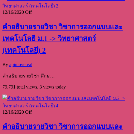
12/16/2020
Off
คำอธิบายรายวิชา วิชาการออกแบบและ
เทคโนโลยี ม.1 -> วิทยาศาสตร์
(เทคโนโลยี) 2
By
apinlovereal
คำอธิบายรายวิชา ศึกษ…
79,791 total views, 3 views today
12/16/2020
Off
คำอธิบายรายวิชา วิชาการออกแบบและ