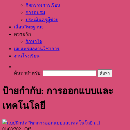
กิจกรรมการเรียน
การอบรม
ประเมินครูผู้ช่วย
เลื่อนวิทยฐานะ
ความรัก
รักษาใจ
เผยแพร่ผลงานวิชาการ
งานโรงเรียน
ค้นหาสำหรับ:
ป้ายกำกับ: การออกแบบและ
เทคโนโลยี
01/08/2021
Off