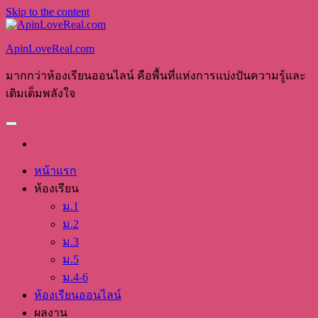
Skip to the content
ApinLoveReal.com
มากกว่าห้องเรียนออนไลน์ คือพื้นที่แห่งการแบ่งปันความรู้และ
เติมเต็มพลังใจ
หน้าแรก
ห้องเรียน
ม.1
ม.2
ม.3
ม.5
ม.4-6
ห้องเรียนออนไลน์
ผลงาน