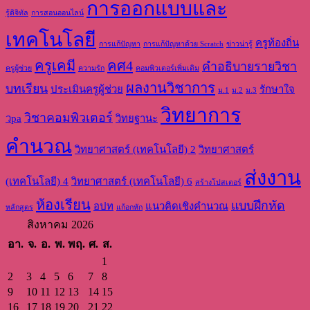
การออกแบบและ
รู้ดิจิทัล
การสอนออนไลน์
เทคโนโลยี
ครูท้องถิ่น
การแก้ปัญหา
การแก้ปัญหาด้วย Scratch
ข่าวน่ารู้
ครูเคมี
คศ4
คำอธิบายรายวิชา
ครูผู้ช่วย
ความรัก
คอมพิวเตอร์เพิ่มเติม
ผลงานวิชาการ
บทเรียน
ประเมินครูผู้ช่วย
รักษาใจ
ม.1
ม.2
ม.3
วิทยาการ
วิชาคอมพิวเตอร์
วpa
วิทยฐานะ
คำนวณ
วิทยาศาสตร์ (เทคโนโลยี) 2
วิทยาศาสตร์
ส่งงาน
(เทคโนโลยี) 4
วิทยาศาสตร์ (เทคโนโลยี) 6
สร้างโปสเตอร์
ห้องเรียน
แบบฝึกหัด
อปท
แนวคิดเชิงคำนวณ
หลักสูตร
แก้อกหัก
สิงหาคม 2026
อา.
จ.
อ.
พ.
พฤ.
ศ.
ส.
1
2
3
4
5
6
7
8
9
10
11
12
13
14
15
16
17
18
19
20
21
22