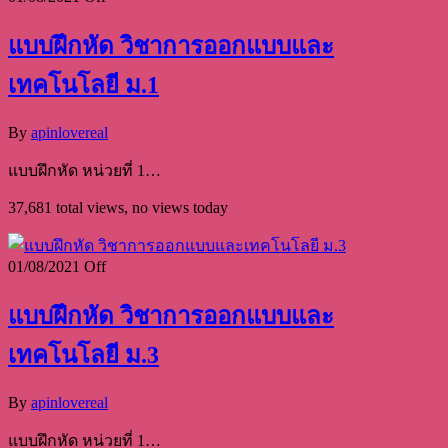
แบบฝึกหัด วิชาการออกแบบและ
เทคโนโลยี ม.1
By
apinlovereal
แบบฝึกหัด หน่วยที่ 1…
37,681 total views, no views today
01/08/2021
Off
แบบฝึกหัด วิชาการออกแบบและ
เทคโนโลยี ม.3
By
apinlovereal
แบบฝึกหัด หน่วยที่ 1…