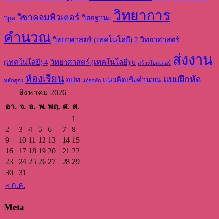
วิทยาการ
วิชาคอมพิวเตอร์
วpa
วิทยฐานะ
คำนวณ
วิทยาศาสตร์ (เทคโนโลยี) 2
วิทยาศาสตร์
ส่งงาน
(เทคโนโลยี) 4
วิทยาศาสตร์ (เทคโนโลยี) 6
สร้างโปสเตอร์
ห้องเรียน
แบบฝึกหัด
อปท
แนวคิดเชิงคำนวณ
หลักสูตร
แก้อกหัก
สิงหาคม 2026
อา.
จ.
อ.
พ.
พฤ.
ศ.
ส.
1
2
3
4
5
6
7
8
9
10
11
12
13
14
15
16
17
18
19
20
21
22
23
24
25
26
27
28
29
30
31
« ก.ค.
Meta