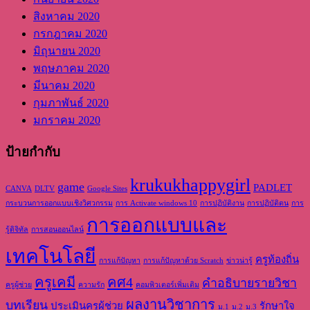
สิงหาคม 2020
กรกฎาคม 2020
มิถุนายน 2020
พฤษภาคม 2020
มีนาคม 2020
กุมภาพันธ์ 2020
มกราคม 2020
ป้ายกำกับ
krukukhappygirl
game
PADLET
CANVA
DLTV
Google Sites
กระบวนการออกแบบเชิงวิศวกรรม
การ Activate windows 10
การปฏิบัติงาน
การปฏิบัติตน
การ
การออกแบบและ
รู้ดิจิทัล
การสอนออนไลน์
เทคโนโลยี
ครูท้องถิ่น
การแก้ปัญหา
การแก้ปัญหาด้วย Scratch
ข่าวน่ารู้
ครูเคมี
คศ4
คำอธิบายรายวิชา
ครูผู้ช่วย
ความรัก
คอมพิวเตอร์เพิ่มเติม
ผลงานวิชาการ
บทเรียน
ประเมินครูผู้ช่วย
รักษาใจ
ม.1
ม.2
ม.3