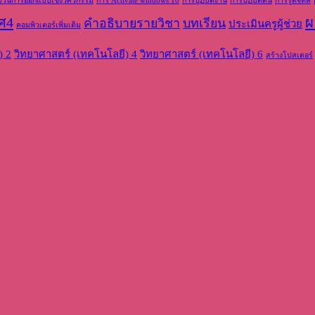
บวนการออกแบบเชิงวิศวกรรม
การ Activate windows 10
การปฏิบัติงาน
การปฏิบัติตน
การรู้ดิจิทัล
ศ4
ผ
คำอธิบายรายวิชา
บทเรียน
ประเมินครูผู้ช่วย
คอมพิวเตอร์เพิ่มเติม
) 2
วิทยาศาสตร์ (เทคโนโลยี) 4
วิทยาศาสตร์ (เทคโนโลยี) 6
สร้างโปสเตอร์