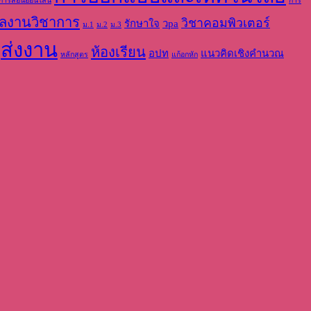
การสอนออนไลน์
การ
ลงานวิชาการ
วิชาคอมพิวเตอร์
รักษาใจ
วpa
ม.1
ม.2
ม.3
ส่งงาน
ห้องเรียน
อปท
แนวคิดเชิงคำนวณ
หลักสูตร
แก้อกหัก