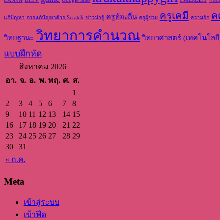
CANVA
DLTV
Google Sites
กระ
ครูเคมี
ค
ครูท้องถิ่น
แก้ปัญหา
การแก้ปัญหาด้วย Scratch
ข่าวน่ารู้
ครูผู้ช่วย
ความรัก
วิทยาการคำนวณ
วิทยฐานะ
วิทยาศาสตร์ (เทคโนโลยี
แบบฝึกหัด
สิงหาคม 2026
อา.
จ.
อ.
พ.
พฤ.
ศ.
ส.
1
2
3
4
5
6
7
8
9
10
11
12
13
14
15
16
17
18
19
20
21
22
23
24
25
26
27
28
29
30
31
« ก.ค.
Meta
เข้าสู่ระบบ
เข้าฟีด